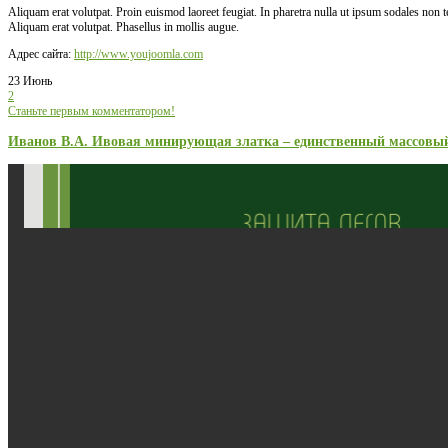
Aliquam erat volutpat. Proin euismod laoreet feugiat. In pharetra nulla ut ipsum sodales non
Aliquam erat volutpat. Phasellus in mollis augue.
Адрес сайта:
http://www.youjoomla.com
23 Июнь
2
Станьте первым комментатором!
Иванов В.А. Ивовая минирующая златка – единственный массовый