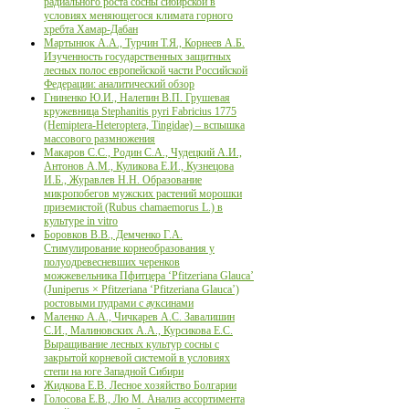
радиального роста сосны сибирской в
условиях меняющегося климата горного
хребта Хамар-Дабан
Мартынюк А.А., Турчин Т.Я., Корнеев А.Б.
Изученность государственных защитных
лесных полос европейской части Российской
Федерации: аналитический обзор
Гниненко Ю.И., Налепин В.П. Грушевая
кружевница Stephanitis pyri Fabricius 1775
(Hemiptera-Heteroptera, Tingidaе) – вспышка
массового размножения
Макаров С.С., Родин С.А., Чудецкий А.И.,
Антонов А.М., Куликова Е.И., Кузнецова
И.Б., Журавлев Н.Н. Образование
микропобегов мужских растений морошки
приземистой (Rubus chamaemorus L.) в
культуре in vitro
Боровков В.В., Демченко Г.А.
Стимулирование корнеобразования у
полуодревесневших черенков
можжевельника Пфитцера ‘Pfitzeriana Glauca’
(Juniperus × Pfitzeriana ‘Pfitzeriana Glauca’)
ростовыми пудрами с ауксинами
Маленко А.А., Чичкарев А.С. Завалишин
С.И., Малиновских А.А., Курсикова Е.С.
Выращивание лесных культур сосны с
закрытой корневой системой в условиях
степи на юге Западной Сибири
Жидкова Е.В. Лесное хозяйство Болгарии
Голосова Е.В., Лю М. Анализ ассортимента