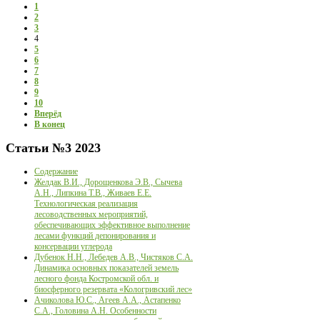
1
2
3
4
5
6
7
8
9
10
Вперёд
В конец
Статьи
№3 2023
Содержание
Желдак В.И., Дорощенкова Э.В., Сычева
А.Н., Липкина Т.В., Живаев Е.Е.
Технологическая реализация
лесоводственных мероприятий,
обеспечивающих эффективное выполнение
лесами функций депонирования и
консервации углерода
Дубенок Н.Н., Лебедев А.В., Чистяков С.А.
Динамика основных показателей земель
лесного фонда Костромской обл. и
биосферного резервата «Кологривский лес»
Ачиколова Ю.С., Агеев А.А., Астапенко
С.А., Головина А.Н. Особенности