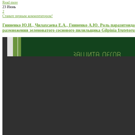
Read more
23 Июнь
2
Станьте первым комментатором!
Гниненко Ю.И., Чилахсаева Е.А., Гниненко А.Ю. Роль паразитоида D
размножения зеленоватого соснового пилильщика Gilpinia frutetoru