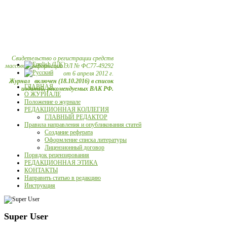
Свидетельство о регистрации средств
массовой информации ЭЛ № ФС77-49292
от 6 апреля 2012 г.
Журнал включен (18.10.2016) в список
ГЛАВНАЯ
изданий, рекомендуемых ВАК РФ.
О ЖУРНАЛЕ
Положение о журнале
РЕДАКЦИОННАЯ КОЛЛЕГИЯ
ГЛАВНЫЙ РЕДАКТОР
Правила направления и опубликования статей
Создание реферата
Оформление списка литературы
Лицензионный договор
Порядок рецензирования
РЕДАКЦИОННАЯ ЭТИКА
КОНТАКТЫ
Направить статью в редакцию
Инструкция
Super User