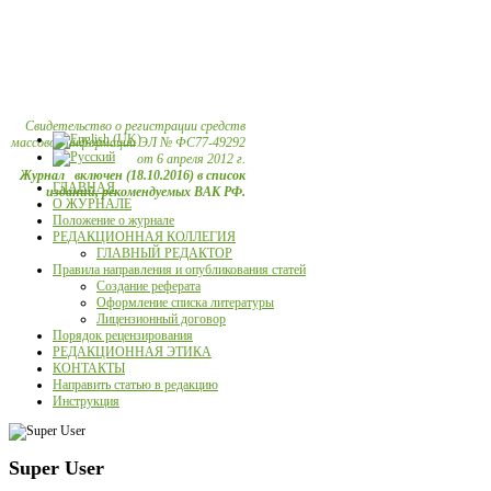
Свидетельство о регистрации средств
массовой информации ЭЛ № ФС77-49292
от 6 апреля 2012 г.
Журнал включен (18.10.2016) в список
ГЛАВНАЯ
изданий, рекомендуемых ВАК РФ.
О ЖУРНАЛЕ
Положение о журнале
РЕДАКЦИОННАЯ КОЛЛЕГИЯ
ГЛАВНЫЙ РЕДАКТОР
Правила направления и опубликования статей
Создание реферата
Оформление списка литературы
Лицензионный договор
Порядок рецензирования
РЕДАКЦИОННАЯ ЭТИКА
КОНТАКТЫ
Направить статью в редакцию
Инструкция
Super User