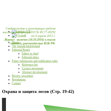
Свидетельство о регистрации средств
массовой информации ЭЛ № ФС77-49292
от 6 апреля 2012 г.
Журнал включен (18.10.2016) в список
Home
изданий, рекомендуемых ВАК РФ.
The journal background
Editorial Board
Editor in chief
Editorial ethics
Paper submission and publication rules
Reference list
License agreement
Abstract development
Review procedure
Regulations
Contact
Охрана и защита лесов (Стр. 19-42)