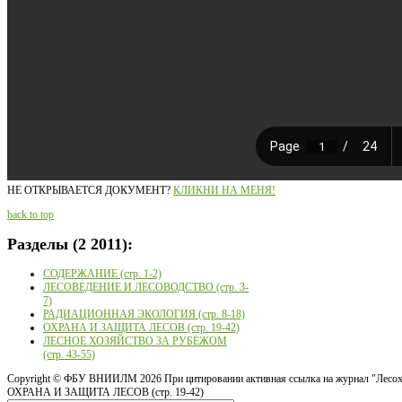
НЕ ОТКРЫВАЕТСЯ ДОКУМЕНТ?
КЛИКНИ НА МЕНЯ!
back to top
Разделы
(2 2011):
СОДЕРЖАНИЕ (стр. 1-2)
ЛЕСОВЕДЕНИЕ И ЛЕСОВОДСТВО (стр. 3-
7)
РАДИАЦИОННАЯ ЭКОЛОГИЯ (стр. 8-18)
ОХРАНА И ЗАЩИТА ЛЕСОВ (стр. 19-42)
ЛЕСНОЕ ХОЗЯЙСТВО ЗА РУБЕЖОМ
(стр. 43-55)
Copyright ©
ФБУ ВНИИЛМ
2026 При цитировании активная ссылка на журнал "Лесох
ОХРАНА И ЗАЩИТА ЛЕСОВ (стр. 19-42)