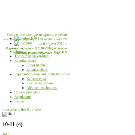
Свидетельство о регистрации средств
массовой информации ЭЛ № ФС77-49292
от 6 апреля 2012 г.
Журнал включен (18.10.2016) в список
Home
изданий, рекомендуемых ВАК РФ.
The journal background
Editorial Board
Editor in chief
Editorial ethics
Paper submission and publication rules
Reference list
License agreement
Abstract development
Review procedure
Regulations
Contact
Subscribe to this RSS feed
10-11 (4)
10-11