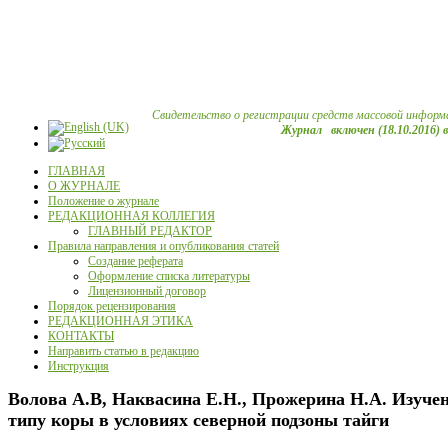
Свидетельство о регистрации средств массовой информ
Журнал включен (18.10.2016) 
ГЛАВНАЯ
О ЖУРНАЛЕ
Положение о журнале
РЕДАКЦИОННАЯ КОЛЛЕГИЯ
ГЛАВНЫЙ РЕДАКТОР
Правила направления и опубликования статей
Создание реферата
Оформление списка литературы
Лицензионный договор
Порядок рецензирования
РЕДАКЦИОННАЯ ЭТИКА
КОНТАКТЫ
Направить статью в редакцию
Инструкция
Волова А.В, Наквасина Е.Н., Прожерина Н.А. Изучен
типу коры в условиях северной подзоны тайги