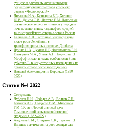
сукцессии растительности на примере
рекультивированного отвала угольного
разреза «Черногорский»
Лиханова И.А., Кузнецова Е.Г., Холопов
Ю.В., Денева С.В., Лаптева Е.М. Почвенное
органическое вещество и запасы углерода в
почвах техногенных ландшафтов средней
тайги европейского северо-востока России
Калинина А.В. Состояние ценопопуляций
видов рода Oenothera l. в
трансформированных экотопах Донбасса
Лукина Н.В., Чукина Н.В, Филимонова Е.И.,
Глазырина М.А., Учаев А.П., Борисова Г.Г.
Морфофизиологические особенности Pinus
sylvestris L. в искусственных насаждениях на
дражном отвале после золотодобычи
Николай Александрович Воронков (1930–
2022)
Статьи
№4 2022
Содержание
Дубенок Н.Н., Лебедев А.В., Волков С.Н.,
Гемонов А.В., Градусов В.М., Миронова
Г.М. 160 лет Лесной опытной даче
Тимирязевской сельскохозяйственной
академии (1862–2022)
Андреева Е.М., Стеценко С.К., Терехов Г.Г.
Влияние выжимания на рост сеянцев ели