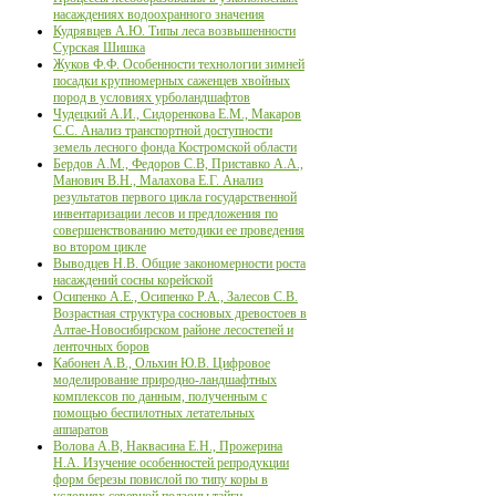
насаждениях водоохранного значения
Кудрявцев А.Ю. Типы леса возвышенности
Сурская Шишка
Жуков Ф.Ф. Особенности технологии зимней
посадки крупномерных саженцев хвойных
пород в условиях урболандшафтов
Чудецкий А.И., Сидоренкова Е.М., Макаров
С.С. Анализ транспортной доступности
земель лесного фонда Костромской области
Бердов А.М., Федоров С.В, Приставко А.А.,
Манович В.Н., Малахова Е.Г. Анализ
результатов первого цикла государственной
инвентаризации лесов и предложения по
совершенствованию методики ее проведения
во втором цикле
Выводцев Н.В. Общие закономерности роста
насаждений сосны корейской
Осипенко А.Е., Осипенко Р.А., Залесов С.В.
Возрастная структура сосновых древостоев в
Алтае-Новосибирском районе лесостепей и
ленточных боров
Кабонен А.В., Ольхин Ю.В. Цифровое
моделирование природно-ландшафтных
комплексов по данным, полученным с
помощью беспилотных летательных
аппаратов
Волова А.В, Наквасина Е.Н., Прожерина
Н.А. Изучение особенностей репродукции
форм березы повислой по типу коры в
условиях северной подзоны тайги