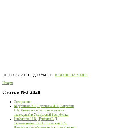
НЕ ОТКРЫВАЕТСЯ ДОКУМЕНТ?
КЛИКНИ НА МЕНЯ!
Наверх
Статьи
№3 2020
Содержание
Ведерников К.Е, Бухарина И.Л., Загребин
Е.А. Динамика и состояние еловых
насаждений в Удмуртской Республике
Рыбалкина Н.В., Тунякин В.Д.,
Сыромятников В.Ю., Рыбалкин Б.А.
Процессы лесообразования в узкополосных