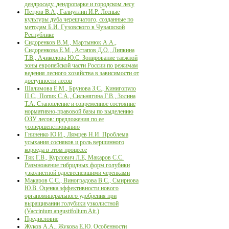
дендросаду, дендропарке и городском лесу
Петров В.А., Галиуллин И.Р. Лесные
культуры дуба черешчатого, созданные по
методам Б.И. Гузовского в Чувашской
Республике
Сидоренков В.М., Мартынюк А.А.,
Сидоренкова Е.М., Астапов Д.О., Липкина
Т.В., Ачиколова Ю.С. Зонирование таежной
зоны европейской части России по режимам
ведения лесного хозяйства в зависимости от
доступности лесов
Шалимова Е.М., Брунова З.С., Кинигопуло
П.С., Попик С.А., Сильнягина Г.В., Золина
Т.А. Становление и современное состояние
нормативно-правовой базы по выделению
ОЗУ лесов: предложения по ее
усовершенствованию
Гниненко Ю.И., Лямцев Н.И. Проблема
усыхания сосняков и роль вершинного
короеда в этом процессе
Тяк Г.В., Курлович Л.Е, Макаров С.С.
Размножение гибридных форм голубики
узколистной одревесневшими черенками
Макаров С.С., Виноградова В.С., Смирнова
Ю.В. Оценка эффективности нового
органоминерального удобрения при
выращивании голубики узколистной
(Vaccinium angustifolium Ait.)
Предисловие
Жуков А.А., Жукова Е.Ю. Особенности