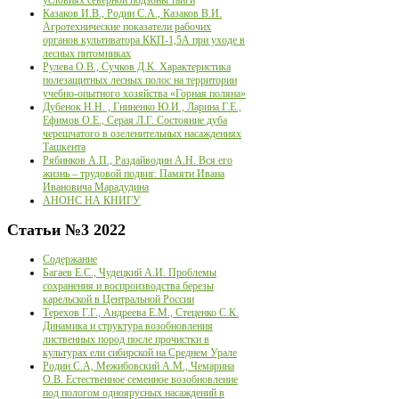
Казаков И.В., Родин С.А., Казаков В.И.
Агротехнические показатели рабочих
органов культиватора ККП-1,5А при уходе в
лесных питомниках
Рулева О.В., Сучков Д.К. Характеристика
полезащитных лесных полос на территории
учебно-опытного хозяйства «Горная поляна»
Дубенок Н.Н. , Гниненко Ю.И., Ларина Г.Е.,
Ефимов О.Е., Серая Л.Г. Состояние дуба
черешчатого в озеленительных насаждениях
Ташкента
Рябинков А.П., Раздайводин А.Н. Вся его
жизнь – трудовой подвиг. Памяти Ивана
Ивановича Марадудина
АНОНС НА КНИГУ
Статьи
№3 2022
Содержание
Багаев Е.С., Чудецкий А.И. Проблемы
сохранения и воспроизводства березы
карельской в Центральной России
Терехов Г.Г., Андреева Е.М., Стеценко С.К.
Динамика и структура возобновления
лиственных пород после прочистки в
культурах ели сибирской на Среднем Урале
Родин С.А, Межибовский А.М., Чемарина
О.В. Естественное семенное возобновление
под пологом одноярусных насаждений в