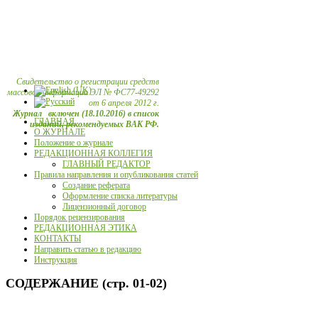
Свидетельство о регистрации средств
массовой информации ЭЛ № ФС77-49292
от 6 апреля 2012 г.
Журнал включен (18.10.2016) в список
ГЛАВНАЯ
изданий, рекомендуемых ВАК РФ.
О ЖУРНАЛЕ
Положение о журнале
РЕДАКЦИОННАЯ КОЛЛЕГИЯ
ГЛАВНЫЙ РЕДАКТОР
Правила направления и опубликования статей
Создание реферата
Оформление списка литературы
Лицензионный договор
Порядок рецензирования
РЕДАКЦИОННАЯ ЭТИКА
КОНТАКТЫ
Направить статью в редакцию
Инструкция
СОДЕРЖАНИЕ (стр. 01-02)