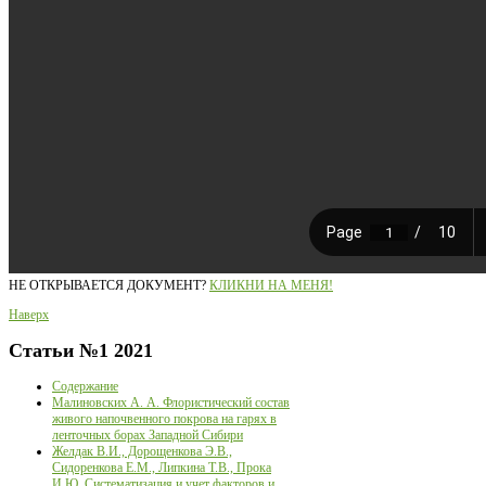
НЕ ОТКРЫВАЕТСЯ ДОКУМЕНТ?
КЛИКНИ НА МЕНЯ!
Наверх
Статьи
№1 2021
Содержание
Малиновских А. А. Флористический состав
живого напочвенного покрова на гарях в
ленточных борах Западной Сибири
Желдак В.И., Дорощенкова Э.В.,
Сидоренкова Е.М., Липкина Т.В., Прока
И.Ю. Систематизация и учет факторов и