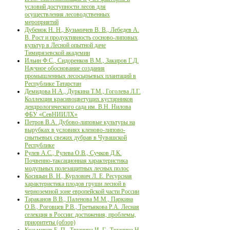
условий доступности лесов для
осуществления лесоводственных
мероприятий
Дубенок Н. Н., Кузьмичев В. В., Лебедев А.
В. Рост и продуктивность сосново-липовых
культур в Лесной опытной даче
Тимирязевской академии
Ильин Ф.С., Сидоренков В.М., Закиров Г.Д.
Научное обоснование создания
промышленных лесосырьевых плантаций в
Республике Татарстан
Демидова Н.А., Дуркина Т.М., Гоголева Л.Г.
Коллекция красивоцветущих кустарников
дендрологического сада им. В.Н. Нилова
ФБУ «СевНИИЛХ»
Петров В.А. Дубово-липовые культуры на
вырубках в условиях кленово-липово-
снытьевых свежих дубрав в Чувашской
Республике
Рулев А.С., Рулева О.В., Сучков Д.К.
Почвенно-таксационная характеристика
модульных полезащитных лесных полос
Косицын В. Н., Курлович Л. Е. Ресурсная
характеристика плодов груши лесной в
черноземной зоне европейской части России
Тараканов В.В., Паленова М.М., Паркина
О.В., Роговцев Р.В., Третьякова Р.А. Лесная
селекция в России: достижения, проблемы,
приоритеты (обзор)
Кузьмичев Е. П., Трушина И. Г., Трушина Н.