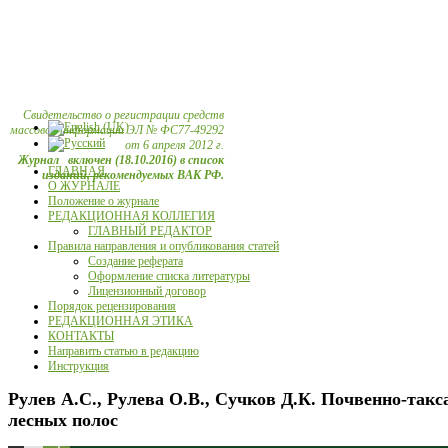
Свидетельство о регистрации средств
массовой информации ЭЛ № ФС77-49292
от 6 апреля 2012 г.
Журнал включен (18.10.2016) в список
ГЛАВНАЯ
изданий, рекомендуемых ВАК РФ.
О ЖУРНАЛЕ
Положение о журнале
РЕДАКЦИОННАЯ КОЛЛЕГИЯ
ГЛАВНЫЙ РЕДАКТОР
Правила направления и опубликования статей
Создание реферата
Оформление списка литературы
Лицензионный договор
Порядок рецензирования
РЕДАКЦИОННАЯ ЭТИКА
КОНТАКТЫ
Направить статью в редакцию
Инструкция
Рулев А.С., Рулева О.В., Сучков Д.К. Почвенно-та
лесных полос