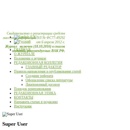
Свидетельство о регистрации средств
массовой информации ЭЛ № ФС77-49292
от 6 апреля 2012 г.
Журнал включен (18.10.2016) в список
ГЛАВНАЯ
изданий, рекомендуемых ВАК РФ.
О ЖУРНАЛЕ
Положение о журнале
РЕДАКЦИОННАЯ КОЛЛЕГИЯ
ГЛАВНЫЙ РЕДАКТОР
Правила направления и опубликования статей
Создание реферата
Оформление списка литературы
Лицензионный договор
Порядок рецензирования
РЕДАКЦИОННАЯ ЭТИКА
КОНТАКТЫ
Направить статью в редакцию
Инструкция
Super User