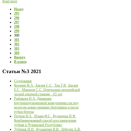
Read more
Назад
295
296
297
298
299
300
301
302
303
304
Вперёд
В конец
Статьи
№3 2021
Содержание
Коренев И.А., Багаев С.С., Тяк Г.В., Багаев
Е.С., Макаров С.С. Центрально-европейской
лесной опытной станции – 65 лет
Рыбакова Н.А. Динамика
внутрипопуляционной конкуренции ели под
пологом южно-таежных березняков и после
рубки березы
Петров В.А., Ильин Ф.С., Кузнецова Н.Ф.
Комбинированный способ восстановления
дубрав в Чувашской Республике
Дубенок Н.Н., Кузьмичев В.В., Лебедев А.В.