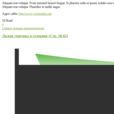
Aliquam erat volutpat. Proin euismod laoreet feugiat. In pharetra nulla ut ipsum sodales non
Aliquam erat volutpat. Phasellus in mollis augue.
Адрес сайта:
http://www.youjoomla.com
18 Нояб
4
Станьте первым комментатором!
Лесная генетика и селекция (Стр. 58-65)