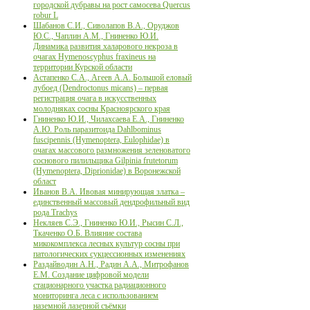
городской дубравы на рост самосева Quercus
robur L
Шабанов С.И., Сиволапов В.А., Оруджов
Ю.С., Чаплин А.М., Гниненко Ю.И.
Динамика развития халарового некроза в
очагах Hymenoscyphus fraxineus на
территории Курской области
Астапенко С.А., Агеев А.А. Большой еловый
лубоед (Dendroctonus micans) – первая
регистрация очага в искусственных
молодняках сосны Красноярского края
Гниненко Ю.И., Чилахсаева Е.А., Гниненко
А.Ю. Роль паразитоида Dahlbominus
fuscipennis (Hymenoptera, Eulophidae) в
очагах массового размножения зеленоватого
соснового пилильщика Gilpinia frutetorum
(Hymenoptera, Diprionidae) в Воронежской
област
Иванов В.А. Ивовая минирующая златка –
единственный массовый дендрофильный вид
рода Trachys
Некляев С.Э., Гниненко Ю.И., Рысин С.Л.,
Ткаченко О.Б. Влияние состава
микокомплекса лесных культур сосны при
патологических сукцессионных изменениях
Раздайводин А.Н., Радин А.А., Митрофанов
Е.М. Создание цифровой модели
стационарного участка радиационного
мониторинга леса с использованием
наземной лазерной съёмки