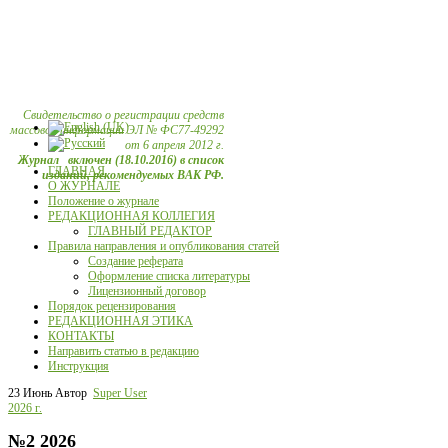
Свидетельство о регистрации средств
массовой информации ЭЛ № ФС77-49292
от 6 апреля 2012 г.
Журнал включен (18.10.2016) в список
ГЛАВНАЯ
изданий, рекомендуемых ВАК РФ.
О ЖУРНАЛЕ
Положение о журнале
РЕДАКЦИОННАЯ КОЛЛЕГИЯ
ГЛАВНЫЙ РЕДАКТОР
Правила направления и опубликования статей
Создание реферата
Оформление списка литературы
Лицензионный договор
Порядок рецензирования
РЕДАКЦИОННАЯ ЭТИКА
КОНТАКТЫ
Направить статью в редакцию
Инструкция
23 Июнь
Автор
Super User
2026 г.
№2 2026