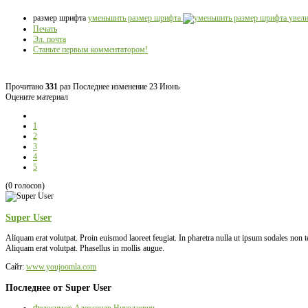
размер шрифта
уменьшить размер шрифта
увел
Печать
Эл. почта
Станьте первым комментатором!
Прочитано
331
раз
Последнее изменение 23 Июнь
Оцените материал
1
2
3
4
5
(0 голосов)
Super User
Aliquam erat volutpat. Proin euismod laoreet feugiat. In pharetra nulla ut ipsum sodales non
Aliquam erat volutpat. Phasellus in mollis augue.
Сайт:
www.youjoomla.com
Последнее от Super User