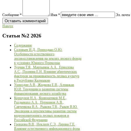
Сообщение *
Имя *
Эл. почта 
Наверх
Статьи
№2 2026
Содержание
Соловьев И.Д., Приходько О.Ю.
Особенности естественного
лесовосстановления на землях лесного фонда
в условиях Южного Приморья
Турчин Т.Я., Мартынюк А.А., Ермолова
А.С., Пронина Е.Н. Влияние абиотических
факторов на приживаемость лесных культур
в Республике Калмыкии
Ушмодин А.В., Жидкова Е.В., Алпацкая
Ю.И. Тенденции в развитии системы
финансирования лесного хозяйства
Коршунов Н.А., Конюшенков М.Е.,
Раздымахо А.А., Перминов А.В.,
Савченкова В.А., Рыкова Т.В., Рыков В.Ю.
Эволюция и перспективы развития систем
видеомониторинга лесных пожаров в
Российской Федерации
Гревцова В.В., Некляев С.Э., Ларина Г.Е.
Влияние естественного инфекционного фона