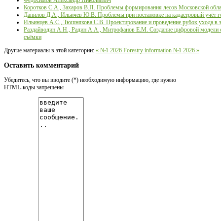
Федосимов Александр Николаевич
Коротков С.А., Захаров В.П. Проблемы формирования лесов Московской обл
Данилов Д.А., Ильичев Ю.В. Проблемы при постановке на кадастровый учёт г
Ильинцев А.С., Тюшнякова С.В. Проектирование и проведение рубок ухода в 
Раздайводин А.Н., Радин А.А., Митрофанов Е.М. Создание цифровой модели с
съёмки
Другие материалы в этой категории:
« №1 2026
Forestry information №1 2026 »
Оставить комментарий
Убедитесь, что вы вводите (*) необходимую информацию, где нужно
HTML-коды запрещены