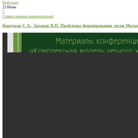
Read more
23 Июнь
2
Станьте первым комментатором!
Коротков С.А., Захаров В.П. Проблемы формирования лесов Моско