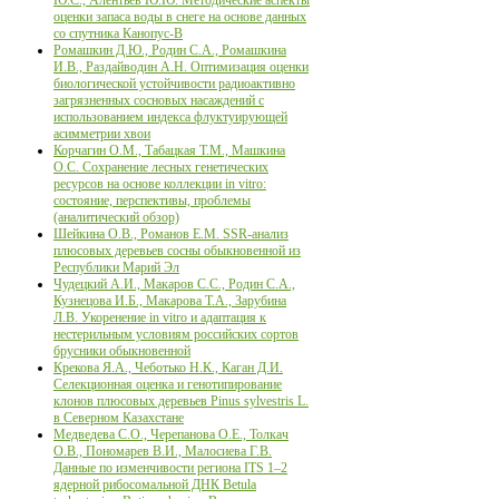
оценки запаса воды в снеге на основе данных
со спутника Канопус-B
Ромашкин Д.Ю., Родин С.А., Ромашкина
И.В., Раздайводин А.Н. Оптимизация оценки
биологической устойчивости радиоактивно
загрязненных сосновых насаждений с
использованием индекса флуктуирующей
асимметрии хвои
Корчагин О.М., Табацкая Т.М., Машкина
О.С. Сохранение лесных генетических
ресурсов на основе коллекции in vitro:
состояние, перспективы, проблемы
(аналитический обзор)
Шейкина О.В., Романов Е.М. SSR-анализ
плюсовых деревьев сосны обыкновенной из
Республики Марий Эл
Чудецкий А.И., Макаров С.С., Родин С.А.,
Кузнецова И.Б., Макарова Т.А., Зарубина
Л.В. Укоренение in vitro и адаптация к
нестерильным условиям российских сортов
брусники обыкновенной
Крекова Я.А., Чеботько Н.К., Каган Д.И.
Селекционная оценка и генотипирование
клонов плюсовых деревьев Рinus sylvestris L.
в Северном Казахстане
Медведева С.О., Черепанова О.Е., Толкач
О.В., Пономарев В.И., Малосиева Г.В.
Данные по изменчивости региона ITS 1–2
ядерной рибосомальной ДНК Betula