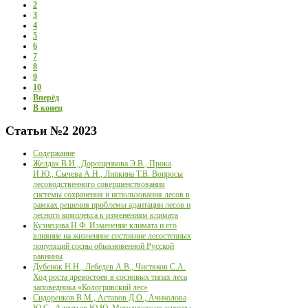
2
3
4
5
6
7
8
9
10
Вперёд
В конец
Статьи
№2 2023
Содержание
Желдак В.И., Дорощенкова Э.В., Прока
И.Ю., Сычева А.Н., Липкина Т.В. Вопросы
лесоводственного совершенствования
системы сохранения и использования лесов в
рамках решения проблемы адаптации лесов и
лесного комплекса к изменениям климата
Кузнецова Н.Ф. Изменение климата и его
влияние на жизненное состояние лесостепных
популяций сосны обыкновенной Русской
равнины
Дубенок Н.Н., Лебедев А.В., Чистяков С.А.
Ход роста древостоев в сосновых типах леса
заповедника «Кологривский лес»
Сидоренков В.М., Астапов Д.О., Ачиколова
Ю.С., Алентьев Ю.Ю. Методические аспекты