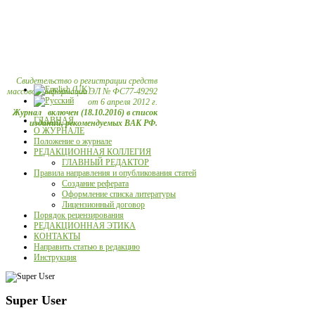
Свидетельство о регистрации средств
массовой информации ЭЛ № ФС77-49292
от 6 апреля 2012 г.
Журнал включен (18.10.2016) в список
ГЛАВНАЯ
изданий, рекомендуемых ВАК РФ.
О ЖУРНАЛЕ
Положение о журнале
РЕДАКЦИОННАЯ КОЛЛЕГИЯ
ГЛАВНЫЙ РЕДАКТОР
Правила направления и опубликования статей
Создание реферата
Оформление списка литературы
Лицензионный договор
Порядок рецензирования
РЕДАКЦИОННАЯ ЭТИКА
КОНТАКТЫ
Направить статью в редакцию
Инструкция
Super User