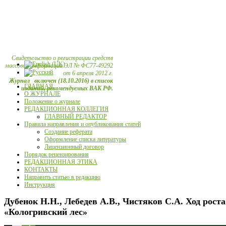
Свидетельство о регистрации средств
массовой информации ЭЛ № ФС77-49292
от 6 апреля 2012 г.
Журнал включен (18.10.2016) в список
ГЛАВНАЯ
изданий, рекомендуемых ВАК РФ.
О ЖУРНАЛЕ
Положение о журнале
РЕДАКЦИОННАЯ КОЛЛЕГИЯ
ГЛАВНЫЙ РЕДАКТОР
Правила направления и опубликования статей
Создание реферата
Оформление списка литературы
Лицензионный договор
Порядок рецензирования
РЕДАКЦИОННАЯ ЭТИКА
КОНТАКТЫ
Направить статью в редакцию
Инструкция
Дубенок Н.Н., Лебедев А.В., Чистяков С.А. Ход рост
«Кологривский лес»