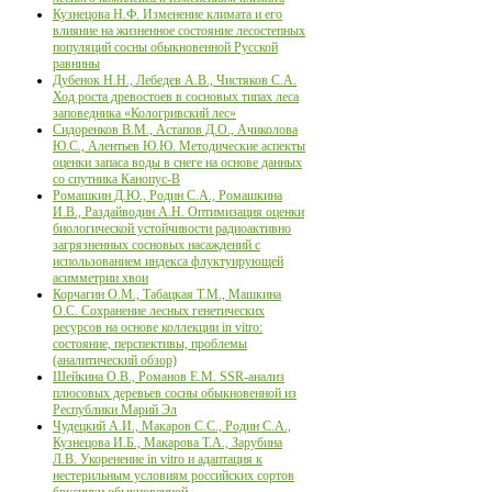
Кузнецова Н.Ф. Изменение климата и его
влияние на жизненное состояние лесостепных
популяций сосны обыкновенной Русской
равнины
Дубенок Н.Н., Лебедев А.В., Чистяков С.А.
Ход роста древостоев в сосновых типах леса
заповедника «Кологривский лес»
Сидоренков В.М., Астапов Д.О., Ачиколова
Ю.С., Алентьев Ю.Ю. Методические аспекты
оценки запаса воды в снеге на основе данных
со спутника Канопус-B
Ромашкин Д.Ю., Родин С.А., Ромашкина
И.В., Раздайводин А.Н. Оптимизация оценки
биологической устойчивости радиоактивно
загрязненных сосновых насаждений с
использованием индекса флуктуирующей
асимметрии хвои
Корчагин О.М., Табацкая Т.М., Машкина
О.С. Сохранение лесных генетических
ресурсов на основе коллекции in vitro:
состояние, перспективы, проблемы
(аналитический обзор)
Шейкина О.В., Романов Е.М. SSR-анализ
плюсовых деревьев сосны обыкновенной из
Республики Марий Эл
Чудецкий А.И., Макаров С.С., Родин С.А.,
Кузнецова И.Б., Макарова Т.А., Зарубина
Л.В. Укоренение in vitro и адаптация к
нестерильным условиям российских сортов
брусники обыкновенной