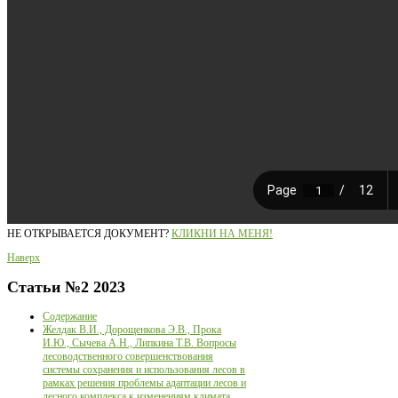
НЕ ОТКРЫВАЕТСЯ ДОКУМЕНТ?
КЛИКНИ НА МЕНЯ!
Наверх
Статьи
№2 2023
Содержание
Желдак В.И., Дорощенкова Э.В., Прока
И.Ю., Сычева А.Н., Липкина Т.В. Вопросы
лесоводственного совершенствования
системы сохранения и использования лесов в
рамках решения проблемы адаптации лесов и
лесного комплекса к изменениям климата