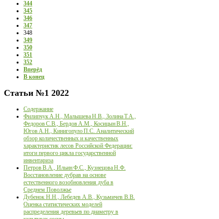
344
345
346
347
348
349
350
351
352
Вперёд
В конец
Статьи
№1 2022
Содержание
Филипчук А.Н., Малышева Н.В., Золина Т.А.,
Федоров С.В., Бердов А.М., Косицын В.Н.,
Югов А.Н., Кинигопуло П.С. Аналитический
обзор количественных и качественных
характеристик лесов Российской Федерации:
итоги первого цикла государственной
инвентариза
Петров В.А., Ильин Ф.С., Кузнецова Н.Ф.
Восстановление дубрав на основе
естественного возобновления дуба в
Среднем Поволжье
Дубенок Н.Н., Лебедев А.В., Кузьмичев В.В.
Оценка статистических моделей
распределения деревьев по диаметру в
культурах сосны