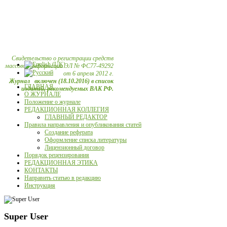
Свидетельство о регистрации средств
массовой информации ЭЛ № ФС77-49292
от 6 апреля 2012 г.
Журнал включен (18.10.2016) в список
ГЛАВНАЯ
изданий, рекомендуемых ВАК РФ.
О ЖУРНАЛЕ
Положение о журнале
РЕДАКЦИОННАЯ КОЛЛЕГИЯ
ГЛАВНЫЙ РЕДАКТОР
Правила направления и опубликования статей
Создание реферата
Оформление списка литературы
Лицензионный договор
Порядок рецензирования
РЕДАКЦИОННАЯ ЭТИКА
КОНТАКТЫ
Направить статью в редакцию
Инструкция
Super User