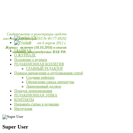
Свидетельство о регистрации средств
массовой информации ЭЛ № ФС77-49292
от 6 апреля 2012 г.
Журнал включен (18.10.2016) в список
ГЛАВНАЯ
изданий, рекомендуемых ВАК РФ.
О ЖУРНАЛЕ
Положение о журнале
РЕДАКЦИОННАЯ КОЛЛЕГИЯ
ГЛАВНЫЙ РЕДАКТОР
Правила направления и опубликования статей
Создание реферата
Оформление списка литературы
Лицензионный договор
Порядок рецензирования
РЕДАКЦИОННАЯ ЭТИКА
КОНТАКТЫ
Направить статью в редакцию
Инструкция
Super User