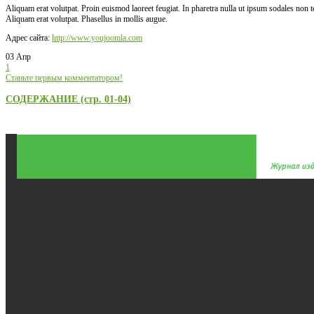
Aliquam erat volutpat. Proin euismod laoreet feugiat. In pharetra nulla ut ipsum sodales non
Aliquam erat volutpat. Phasellus in mollis augue.
Адрес сайта:
http://www.youjoomla.com
03 Апр
1
Станьте первым комментатором!
СОДЕРЖАНИЕ (стр. 01-04)