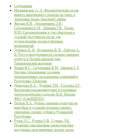
Содержание
Малиновских А. А. Флористический состав
живого напочвенного покрова на гарях в
ленточных борах Западной Сибири
Желдак В.И., Дорощенкова Э.В.,
Сидоренкова Е.М., Липкина Т.В., Прока
И.Ю. Систематизация и учет факторов и
условий доступности лесов для
осуществления лесоводственных
мероприятий
Дубенок Н. Н., Кузьмичев В. В., Лебедев А.
В. Рост и продуктивность сосново-липовых
культур в Лесной опытной даче
Тимирязевской академии
Ильин Ф.С., Сидоренков В.М., Закиров Г.Д.
Научное обоснование создания
промышленных лесосырьевых плантаций в
Республике Татарстан
Демидова Н.А., Дуркина Т.М., Гоголева Л.Г.
Коллекция красивоцветущих кустарников
дендрологического сада им. В.Н. Нилова
ФБУ «СевНИИЛХ»
Петров В.А. Дубово-липовые культуры на
вырубках в условиях кленово-липово-
снытьевых свежих дубрав в Чувашской
Республике
Рулев А.С., Рулева О.В., Сучков Д.К.
Почвенно-таксационная характеристика
модульных полезащитных лесных полос