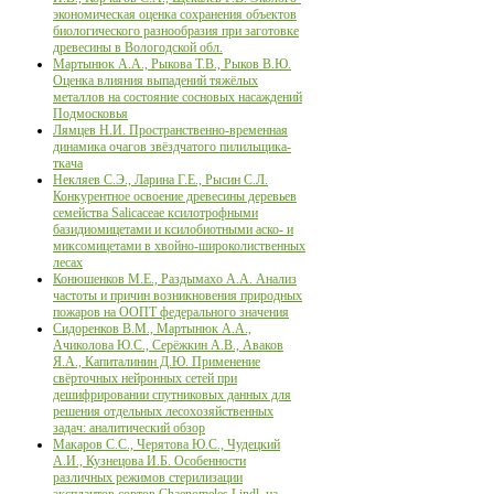
экономическая оценка сохранения объектов
биологического разнообразия при заготовке
древесины в Вологодской обл.
Мартынюк А.А., Рыкова Т.В., Рыков В.Ю.
Оценка влияния выпадений тяжёлых
металлов на состояние сосновых насаждений
Подмосковья
Лямцев Н.И. Пространственно-временная
динамика очагов звёздчатого пилильщика-
ткача
Некляев С.Э., Ларина Г.Е., Рысин С.Л.
Конкурентное освоение древесины деревьев
семейства Salicaceae ксилотрофными
базидиомицетами и ксилобиотными аско- и
миксомицетами в хвойно-широколиственных
лесах
Конюшенков М.Е., Раздымахо А.А. Анализ
частоты и причин возникновения природных
пожаров на ООПТ федерального значения
Сидоренков В.М., Мартынюк А.А.,
Ачиколова Ю.С., Серёжкин А.В., Аваков
Я.А., Капиталинин Д.Ю. Применение
свёрточных нейронных сетей при
дешифрировании спутниковых данных для
решения отдельных лесохозяйственных
задач: аналитический обзор
Макаров С.С., Черятова Ю.С., Чудецкий
А.И., Кузнецова И.Б. Особенности
различных режимов стерилизации
эксплантов сортов Chaenomeles Lindl. на