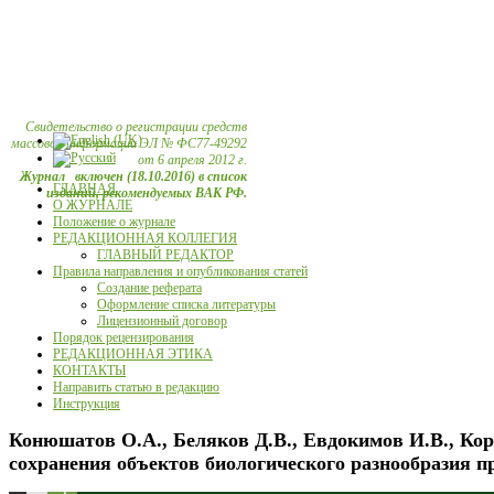
Свидетельство о регистрации средств
массовой информации ЭЛ № ФС77-49292
от 6 апреля 2012 г.
Журнал включен (18.10.2016) в список
ГЛАВНАЯ
изданий, рекомендуемых ВАК РФ.
О ЖУРНАЛЕ
Положение о журнале
РЕДАКЦИОННАЯ КОЛЛЕГИЯ
ГЛАВНЫЙ РЕДАКТОР
Правила направления и опубликования статей
Создание реферата
Оформление списка литературы
Лицензионный договор
Порядок рецензирования
РЕДАКЦИОННАЯ ЭТИКА
КОНТАКТЫ
Направить статью в редакцию
Инструкция
Конюшатов О.А., Беляков Д.В., Евдокимов И.В., Кор
сохранения объектов биологического разнообразия пр