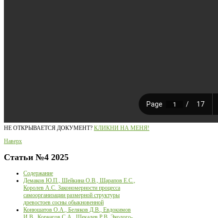
НЕ ОТКРЫВАЕТСЯ ДОКУМЕНТ?
КЛИКНИ НА МЕНЯ!
Наверх
Статьи
№4 2025
Содержание
Демаков Ю.П., Шейкина О.В., Шарапов Е.С.,
Королев А.С. Закономерности процесса
самоорганизации размерной структуры
древостоев сосны обыкновенной
Конюшатов О.А., Беляков Д.В., Евдокимов
И.В., Корчагов С.А., Щекалев Р.В. Эколого-