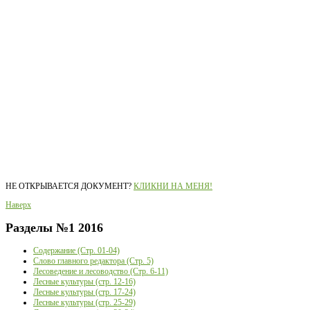
НЕ ОТКРЫВАЕТСЯ ДОКУМЕНТ?
КЛИКНИ НА МЕНЯ!
Наверх
Разделы
№1 2016
Содержание (Стр. 01-04)
Слово главного редактора (Стр. 5)
Лесоведение и лесоводство (Стр. 6-11)
Лесные культуры (стр. 12-16)
Лесные культуры (стр. 17-24)
Лесные культуры (стр. 25-29)