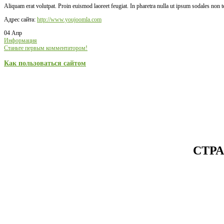
Aliquam erat volutpat. Proin euismod laoreet feugiat. In pharetra nulla ut ipsum sodales non 
Адрес сайта:
http://www.youjoomla.com
04 Апр
Информация
Станьте первым комментатором!
Как пользоваться сайтом
СТР