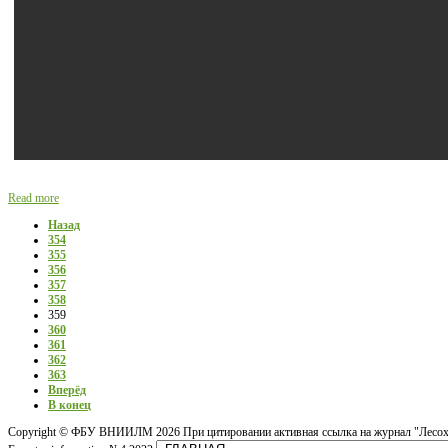
Read more
Назад
354
355
356
357
358
359
360
361
362
363
Вперёд
В конец
Copyright ©
ФБУ ВНИИЛМ
2026 При цитировании активная ссылка на журнал "Лесох