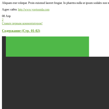
Aliquam erat volutpat. Proin euismod laoreet feugiat. In pharetra nulla ut ipsum sodales non 
Адрес сайта:
http://www.youjoomla.com
08 Апр
2
Станьте первым комментатором!
Содержание (Стр. 01-02)