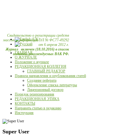
Свидетельство о регистрации средств
массовой информации ЭЛ № ФС77-49292
от 6 апреля 2012 г.
Журнал включен (18.10.2016) в список
ГЛАВНАЯ
изданий, рекомендуемых ВАК РФ.
О ЖУРНАЛЕ
Положение о журнале
РЕДАКЦИОННАЯ КОЛЛЕГИЯ
ГЛАВНЫЙ РЕДАКТОР
Правила направления и опубликования статей
Создание реферата
Оформление списка литературы
Лицензионный договор
Порядок рецензирования
РЕДАКЦИОННАЯ ЭТИКА
КОНТАКТЫ
Направить статью в редакцию
Инструкция
Super User