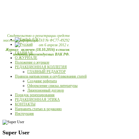
Свидетельство о регистрации средств
массовой информации ЭЛ № ФС77-49292
от 6 апреля 2012 г.
Журнал включен (18.10.2016) в список
ГЛАВНАЯ
изданий, рекомендуемых ВАК РФ.
О ЖУРНАЛЕ
Положение о журнале
РЕДАКЦИОННАЯ КОЛЛЕГИЯ
ГЛАВНЫЙ РЕДАКТОР
Правила направления и опубликования статей
Создание реферата
Оформление списка литературы
Лицензионный договор
Порядок рецензирования
РЕДАКЦИОННАЯ ЭТИКА
КОНТАКТЫ
Направить статью в редакцию
Инструкция
Super User