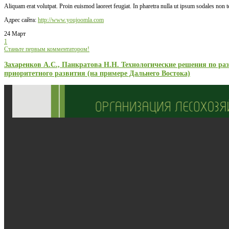
Aliquam erat volutpat. Proin euismod laoreet feugiat. In pharetra nulla ut ipsum sodales non 
Адрес сайта:
http://www.youjoomla.com
24 Март
1
Станьте первым комментатором!
Захаренков А.С., Панкратова Н.Н. Технологические решения по ра
приоритетного развития (на примере Дальнего Востока)