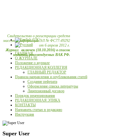
Свидетельство о регистрации средств
массовой информации ЭЛ № ФС77-49292
от 6 апреля 2012 г.
Журнал включен (18.10.2016) в список
ГЛАВНАЯ
изданий, рекомендуемых ВАК РФ.
О ЖУРНАЛЕ
Положение о журнале
РЕДАКЦИОННАЯ КОЛЛЕГИЯ
ГЛАВНЫЙ РЕДАКТОР
Правила направления и опубликования статей
Создание реферата
Оформление списка литературы
Лицензионный договор
Порядок рецензирования
РЕДАКЦИОННАЯ ЭТИКА
КОНТАКТЫ
Направить статью в редакцию
Инструкция
Super User