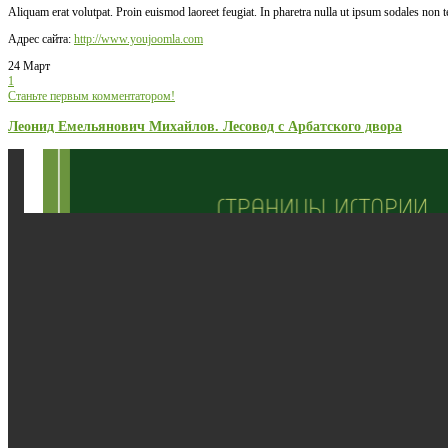
Aliquam erat volutpat. Proin euismod laoreet feugiat. In pharetra nulla ut ipsum sodales non 
Адрес сайта:
http://www.youjoomla.com
24 Март
1
Станьте первым комментатором!
Леонид Емельянович Михайлов. Лесовод с Арбатского двора