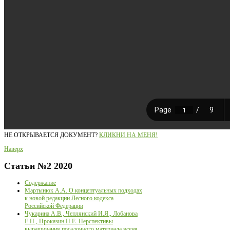
НЕ ОТКРЫВАЕТСЯ ДОКУМЕНТ?
КЛИКНИ НА МЕНЯ!
Наверх
Статьи
№2 2020
Содержание
Мартынюк А.А. О концептуальных подходах
к новой редакции Лесного кодекса
Российской Федерации
Чукарина А.В., Чеплянский И.Я., Лобанова
Е.Н., Проказин Н.Е. Перспективы
выращивания посадочного материала ясеня