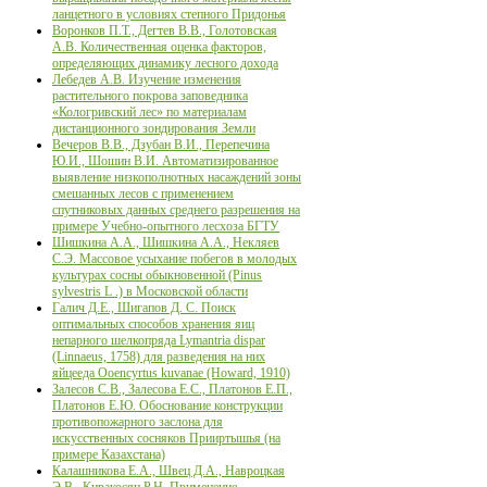
ланцетного в условиях степного Придонья
Воронков П.Т., Дегтев В.В., Голотовская
А.В. Количественная оценка факторов,
определяющих динамику лесного дохода
Лебедев А.В. Изучение изменения
растительного покрова заповедника
«Кологривский лес» по материалам
дистанционного зондирования Земли
Вечеров В.В., Дзубан В.И., Перепечина
Ю.И., Шошин В.И. Автоматизированное
выявление низкополнотных насаждений зоны
смешанных лесов с применением
спутниковых данных среднего разрешения на
примере Учебно-опытного лесхоза БГТУ
Шишкина А.А., Шишкина А.А., Некляев
С.Э. Массовое усыхание побегов в молодых
культурах сосны обыкновенной (Pinus
sylvestris L .) в Московской области
Галич Д.Е., Шигапов Д. С. Поиск
оптимальных способов хранения яиц
непарного шелкопряда Lymantria dispar
(Linnaeus, 1758) для разведения на них
яйцееда Оoencyrtus kuvanae (Howard, 1910)
Залесов С.В., Залесова Е.С., Платонов Е.П.,
Платонов Е.Ю. Обоснование конструкции
противопожарного заслона для
искусственных сосняков Прииртышья (на
примере Казахстана)
Калашникова Е.А., Швец Д.А., Навроцкая
Э.В., Киракосян Р.Н. Применение