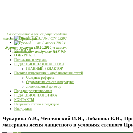
Свидетельство о регистрации средств
массовой информации ЭЛ № ФС77-49292
от 6 апреля 2012 г.
Журнал включен (18.10.2016) в список
ГЛАВНАЯ
изданий, рекомендуемых ВАК РФ.
О ЖУРНАЛЕ
Положение о журнале
РЕДАКЦИОННАЯ КОЛЛЕГИЯ
ГЛАВНЫЙ РЕДАКТОР
Правила направления и опубликования статей
Создание реферата
Оформление списка литературы
Лицензионный договор
Порядок рецензирования
РЕДАКЦИОННАЯ ЭТИКА
КОНТАКТЫ
Направить статью в редакцию
Инструкция
Чукарина А.В., Чеплянский И.Я., Лобанова Е.Н., П
материала ясеня ланцетного в условиях степного Пр