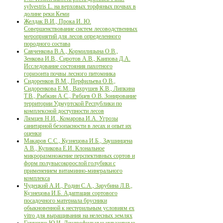
sylvestris L. на верховых торфяных почвах в
долине реки Кеми
Желдак В.И., Прока И. Ю.
Совершенствование систем лесоводственных
мероприятий для лесов определенного
породного состава
Савченкова В.А., Кормилицына О.В.,
Зенкова И.В., Сиротов А.В., Каипова Д.А.
Исследование состояния пахотного
горизонта почвы лесного питомника
Сидоренков В.М., Перфильева О.В.,
Сидоренкова Е.М., Вахрушев К.В., Липкина
Т.В., Рыбкин А.С., Рябцев О.В. Зонирование
территории Удмуртской Республики по
комплексной доступности лесов
Лямцев Н.И., Комарова И.А. Угрозы
санитарной безопасности в лесах и опыт их
оценки
Макаров С.С., Кузнецова И.Б., Заушинцена
А.В., Куликова Е.И. Клональное
микроразмножение перспективных сортов и
форм полувысокорослой голубики с
применением витаминно-минерального
комплекса
Чудецкий А.И., Родин С.А., Зарубина Л.В.,
Кузнецова И.Б. Адаптация сортового
посадочного материала брусники
обыкновенной к нестерильным условиям ex
vitro для выращивания на нелесных землях
Гниненко Ю.И. Дендрофильные инвазивные