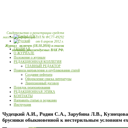
Свидетельство о регистрации средств
массовой информации ЭЛ № ФС77-49292
от 6 апреля 2012 г.
Журнал включен (18.10.2016) в список
ГЛАВНАЯ
изданий, рекомендуемых ВАК РФ.
О ЖУРНАЛЕ
Положение о журнале
РЕДАКЦИОННАЯ КОЛЛЕГИЯ
ГЛАВНЫЙ РЕДАКТОР
Правила направления и опубликования статей
Создание реферата
Оформление списка литературы
Лицензионный договор
Порядок рецензирования
РЕДАКЦИОННАЯ ЭТИКА
КОНТАКТЫ
Направить статью в редакцию
Инструкция
Чудецкий А.И., Родин С.А., Зарубина Л.В., Кузнецов
брусники обыкновенной к нестерильным условиям ex