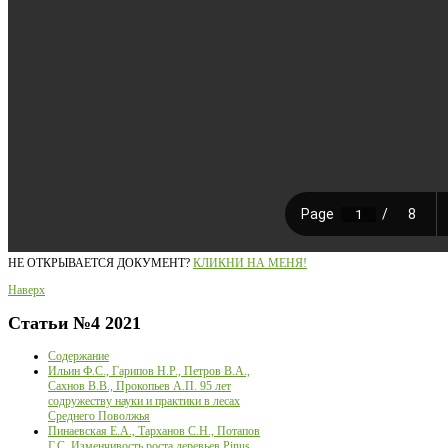
НЕ ОТКРЫВАЕТСЯ ДОКУМЕНТ?
КЛИКНИ НА МЕНЯ!
Наверх
Статьи
№4 2021
Содержание
Ильин Ф.С., Гарипов Н.Р., Петров В.А.,
Сахнов В.В., Прокопьев А.П. 95 лет
содружеству науки и практики в лесах
Среднего Поволжья
Пинаевская Е.А., Тарханов С.Н., Потапов
Г.С. Изменчивость роста деревьев Pinus