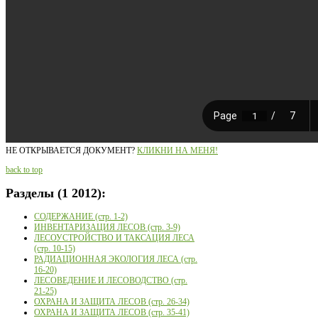
НЕ ОТКРЫВАЕТСЯ ДОКУМЕНТ?
КЛИКНИ НА МЕНЯ!
back to top
Разделы
(1 2012):
СОДЕРЖАНИЕ (стр. 1-2)
ИНВЕНТАРИЗАЦИЯ ЛЕСОВ (стр. 3-9)
ЛЕСОУСТРОЙСТВО И ТАКСАЦИЯ ЛЕСА
(стр. 10-15)
РАДИАЦИОННАЯ ЭКОЛОГИЯ ЛЕСА (стр.
16-20)
ЛЕСОВЕДЕНИЕ И ЛЕСОВОДСТВО (стр.
21-25)
ОХРАНА И ЗАЩИТА ЛЕСОВ (стр. 26-34)
ОХРАНА И ЗАЩИТА ЛЕСОВ (стр. 35-41)