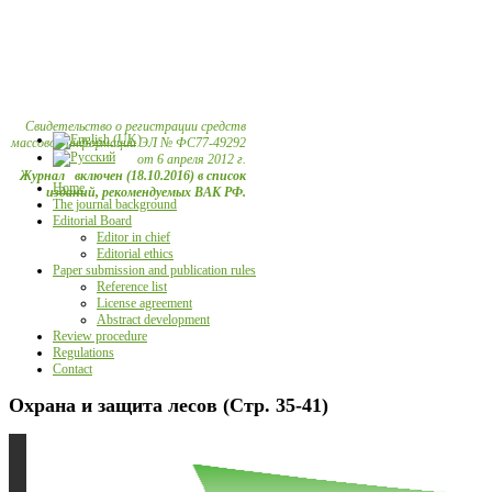
Свидетельство о регистрации средств
массовой информации ЭЛ № ФС77-49292
от 6 апреля 2012 г.
Журнал включен (18.10.2016) в список
Home
изданий, рекомендуемых ВАК РФ.
The journal background
Editorial Board
Editor in chief
Editorial ethics
Paper submission and publication rules
Reference list
License agreement
Abstract development
Review procedure
Regulations
Contact
Охрана и защита лесов (Стр. 35-41)