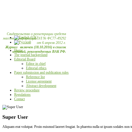
Свидетельство о регистрации средств
массовой информации ЭЛ № ФС77-49292
от 6 апреля 2012 г.
Журнал включен (18.10.2016) в список
Home
изданий, рекомендуемых ВАК РФ.
The journal background
Editorial Board
Editor in chief
Editorial ethics
Paper submission and publication rules
Reference list
License agreement
Abstract development
Review procedure
Regulations
Contact
Super User
Aliquam erat volutpat. Proin euismod laoreet feugiat. In pharetra nulla ut ipsum sodales non 