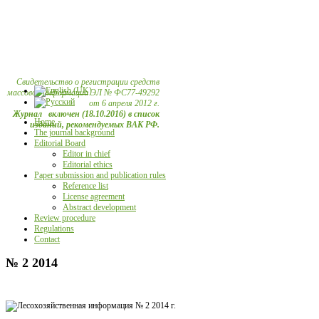
Свидетельство о регистрации средств
массовой информации ЭЛ № ФС77-49292
от 6 апреля 2012 г.
Журнал включен (18.10.2016) в список
Home
изданий, рекомендуемых ВАК РФ.
The journal background
Editorial Board
Editor in chief
Editorial ethics
Paper submission and publication rules
Reference list
License agreement
Abstract development
Review procedure
Regulations
Contact
№ 2 2014