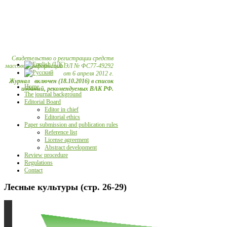
Свидетельство о регистрации средств
массовой информации ЭЛ № ФС77-49292
от 6 апреля 2012 г.
Журнал включен (18.10.2016) в список
Home
изданий, рекомендуемых ВАК РФ.
The journal background
Editorial Board
Editor in chief
Editorial ethics
Paper submission and publication rules
Reference list
License agreement
Abstract development
Review procedure
Regulations
Contact
Лесные культуры (стр. 26-29)