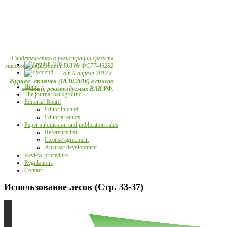
Свидетельство о регистрации средств
массовой информации ЭЛ № ФС77-49292
от 6 апреля 2012 г.
Журнал включен (18.10.2016) в список
Home
изданий, рекомендуемых ВАК РФ.
The journal background
Editorial Board
Editor in chief
Editorial ethics
Paper submission and publication rules
Reference list
License agreement
Abstract development
Review procedure
Regulations
Contact
Использование лесов (Стр. 33-37)