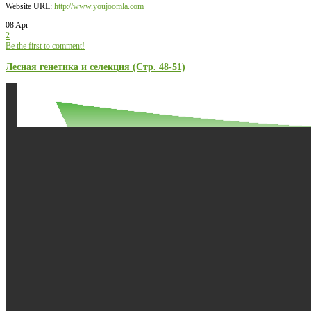
Website URL:
http://www.youjoomla.com
08 Apr
2
Be the first to comment!
Лесная генетика и селекция (Стр. 48-51)