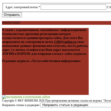
Адрес электронной почты
*
C
Отправить
ВНИМАНИЕ!
В связи с ограничениями, связанными с информационной
безопасностью, временно регистрация авторов
осуществляется администратором сайта. Для этого Вы
направляете на электронную почту
LHI@vniilm.ru
свои
контактные данные: фамилия имя отчество, место работы,
адрес эл. почты, телефон и на Ваш адрес высылается
ЛОГИН и ПАРОЛЬ для отправки статьи с сайта журнала.
Редакция журнала «Лесохозяйственная информация»
Copyright ©
ФБУ ВНИИЛМ
2026 При цитировании активная ссылка на журнал "Лесох
Направить статью в редакцию