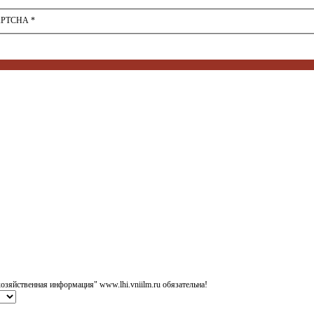
APTCHA
*
озяйственная информация" www.lhi.vniilm.ru обязательна!