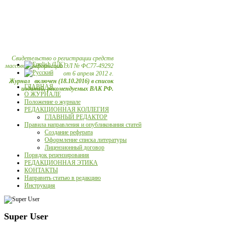
Свидетельство о регистрации средств
массовой информации ЭЛ № ФС77-49292
от 6 апреля 2012 г.
Журнал включен (18.10.2016) в список
ГЛАВНАЯ
изданий, рекомендуемых ВАК РФ.
О ЖУРНАЛЕ
Положение о журнале
РЕДАКЦИОННАЯ КОЛЛЕГИЯ
ГЛАВНЫЙ РЕДАКТОР
Правила направления и опубликования статей
Создание реферата
Оформление списка литературы
Лицензионный договор
Порядок рецензирования
РЕДАКЦИОННАЯ ЭТИКА
КОНТАКТЫ
Направить статью в редакцию
Инструкция
Super User