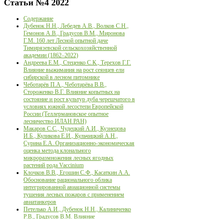
Статьи
№4 2022
Содержание
Дубенок Н.Н., Лебедев А.В., Волков С.Н.,
Гемонов А.В., Градусов В.М., Миронова
Г.М. 160 лет Лесной опытной даче
Тимирязевской сельскохозяйственной
академии (1862–2022)
Андреева Е.М., Стеценко С.К., Терехов Г.Г.
Влияние выжимания на рост сеянцев ели
сибирской в лесном питомнике
Чеботарёв П.А., Чеботарёва В.В.,
Стороженко В.Г. Влияние копытных на
состояние и рост культур дуба черешчатого в
условиях южной лесостепи Европейской
России (Теллермановское опытное
лесничество ИЛАН РАН)
Макаров С.С., Чудецкий А.И., Кузнецова
И.Б., Куликова Е.И., Кульчицкий А.Н.,
Сурина Е.А. Организационно-экономическая
оценка метода клонального
микроразмножения лесных ягодных
растений рода Vaccinium
Клочков В.В., Егошин С.Ф., Касаткин А.А.
Обоснование рационального облика
интегрированной авиационной системы
тушения лесных пожаров с применением
авиатанкеров
Петелько А.И., Дубенок Н.Н., Калиниченко
Р.В., Градусов В.М. Влияние