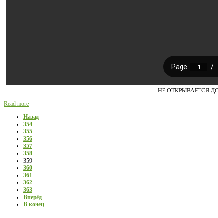
НЕ ОТКРЫВАЕТСЯ Д
Read more
Назад
354
355
356
357
358
359
360
361
362
363
Вперёд
В конец