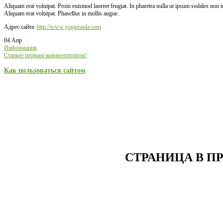
Aliquam erat volutpat. Proin euismod laoreet feugiat. In pharetra nulla ut ipsum sodales non
Aliquam erat volutpat. Phasellus in mollis augue.
Адрес сайта:
http://www.youjoomla.com
04 Апр
Информация
Станьте первым комментатором!
Как пользоваться сайтом
СТРАНИЦА В П