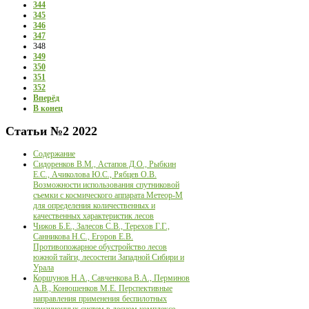
344
345
346
347
348
349
350
351
352
Вперёд
В конец
Статьи
№2 2022
Содержание
Сидоренков В.М., Астапов Д.О., Рыбкин
Е.С., Ачиколова Ю.С., Рябцев О.В.
Возможности использования спутниковой
съемки с космического аппарата Метеор-М
для определения количественных и
качественных характеристик лесов
Чижов Б.Е., Залесов С.В., Терехов Г.Г.,
Санникова Н.С., Егоров Е.В.
Противопожарное обустройство лесов
южной тайги, лесостепи Западной Сибири и
Урала
Коршунов Н.А., Савченкова В.А., Перминов
А.В., Конюшенков М.Е. Перспективные
направления применения беспилотных
авиационных систем в лесном комплексе