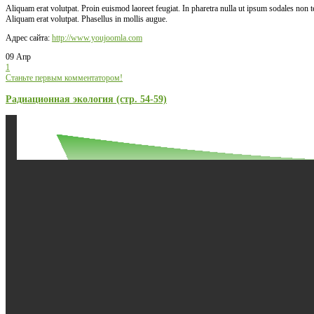
Aliquam erat volutpat. Proin euismod laoreet feugiat. In pharetra nulla ut ipsum sodales non
Aliquam erat volutpat. Phasellus in mollis augue.
Адрес сайта:
http://www.youjoomla.com
09 Апр
1
Станьте первым комментатором!
Радиационная экология (стр. 54-59)