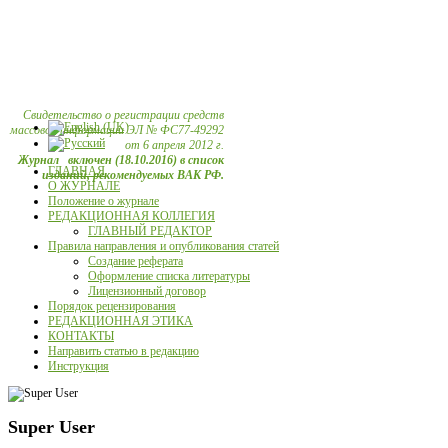
Свидетельство о регистрации средств
массовой информации ЭЛ № ФС77-49292
от 6 апреля 2012 г.
Журнал включен (18.10.2016) в список
ГЛАВНАЯ
изданий, рекомендуемых ВАК РФ.
О ЖУРНАЛЕ
Положение о журнале
РЕДАКЦИОННАЯ КОЛЛЕГИЯ
ГЛАВНЫЙ РЕДАКТОР
Правила направления и опубликования статей
Создание реферата
Оформление списка литературы
Лицензионный договор
Порядок рецензирования
РЕДАКЦИОННАЯ ЭТИКА
КОНТАКТЫ
Направить статью в редакцию
Инструкция
Super User