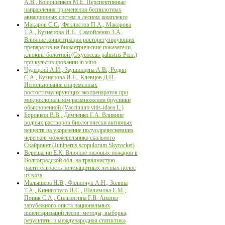
А.В., Конюшенков М.Е. Перспективные
направления применения беспилотных
авиационных систем в лесном комплексе
Макаров С.С., Феклистов П.А., Макарова
Т.А., Кузнецова И.Б., Самойленко З.А.
Влияние концентрации росторегулирующих
препаратов на биометрические показатели
клюквы болотной (Oxycoccus palustris Pers.)
при культивировании in vitro
Чудецкий А.И., Заушинцена А.В., Родин
С.А., Кузнецова И.Б., Клевцов Д.Н.
Использование современных
ростостимулирующих экопрепаратов при
микроклональном размножении брусники
обыкновенной (Vaccinium vitis-idaea L.)
Боровков В.В., Демченко Г.А. Влияние
водных растворов биологически активных
веществ на укоренение полуодревесневших
черенков можжевельника скального
Скайрокет (Juniperus scopulorum Skyrocket)
Верещагин Е.К. Влияние низовых пожаров в
Волгоградской обл. на травянистую
растительность полезащитных лесных полос
из вяза
Малышева Н.В., Филипчук А.Н., Золина
Т.А., Кинигопуло П.С., Шалимова Е.М.,
Попик С.А., Сильнягина Г.В. Анализ
зарубежного опыта национальных
инвентаризаций лесов: методы, выборка,
результаты и международная статистика