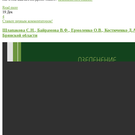
Read more
19 Дек
4
Станьте первым комментатором!
Шлапакова С.Н., Байрамова В.Ф., Ермоленко О.В., Костюченко Д.
Брянской области