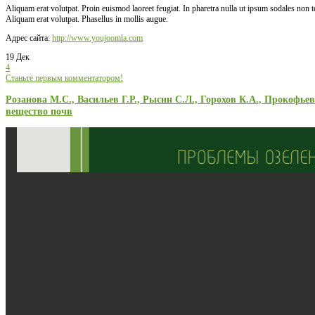
Aliquam erat volutpat. Proin euismod laoreet feugiat. In pharetra nulla ut ipsum sodales non
Aliquam erat volutpat. Phasellus in mollis augue.
Адрес сайта:
http://www.youjoomla.com
19 Дек
4
Станьте первым комментатором!
Розанова М.С., Васильев Г.Р., Рысин С.Л., Горохов К.А., Прокофь
вещество почв