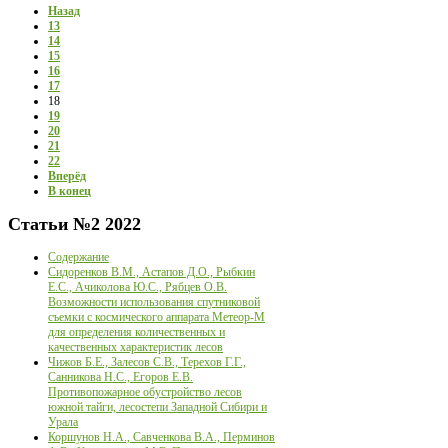
Назад
13
14
15
16
17
18
19
20
21
22
Вперёд
В конец
Статьи
№2 2022
Содержание
Сидоренков В.М., Астапов Д.О., Рыбкин
Е.С., Ачиколова Ю.С., Рябцев О.В.
Возможности использования спутниковой
съемки с космического аппарата Метеор-М
для определения количественных и
качественных характеристик лесов
Чижов Б.Е., Залесов С.В., Терехов Г.Г.,
Санникова Н.С., Егоров Е.В.
Противопожарное обустройство лесов
южной тайги, лесостепи Западной Сибири и
Урала
Коршунов Н.А., Савченкова В.А., Перминов