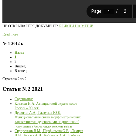
НЕ ОТКРЫВАЕТСЯ ДОКУМЕНТ?
КЛИКНИ НА МЕНЯ!
Read more
№ 1 2012 г.
Назад
1
2
Вперёд
В конец
Страница 2 из 2
Статьи
№2 2021
Содержание
Ковалев Н.А. Авиационной охране лесов
России – 90 лет!
Дерюгин А.А., Глазунов Ю.Б.
Функциональные связи морфометрических
характеристик деревьев ели подпологовой
популяции в березняках южной тайги
Сидоренков В.М., Перфильева О.В., Лямцев
Н.И., Букась А.В., Бобрецов А.А., Рыбкин