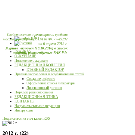
Свидетельство о регистрации средств
массовой информации ЭЛ № ФС77-49292
от 6 апреля 2012 г.
Журнал включен (18.10.2016) в список
ГЛАВНАЯ
изданий, рекомендуемых ВАК РФ.
О ЖУРНАЛЕ
Положение о журнале
РЕДАКЦИОННАЯ КОЛЛЕГИЯ
ГЛАВНЫЙ РЕДАКТОР
Правила направления и опубликования статей
Создание реферата
Оформление списка литературы
Лицензионный договор
Порядок рецензирования
РЕДАКЦИОННАЯ ЭТИКА
КОНТАКТЫ
Направить статью в редакцию
Инструкция
Подписаться на этот канал RSS
2012 г. (22)