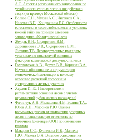
А.С. Аспекты регионального зонирования по
устойчивости еловых лесов к воздействию
засух (на примере Московской области)
Волков С.Н., Мухин А.С., Чистяков С.А.,
Налепин В.П., Кондрашина Е.С. Особенности
естественного лесовозобновления в условиях
южной тайги на примере ельников
заповедника «Кологривский лес»
Желдак В.И., Сидоренков В.М.,
Дорощенкова Э.В., Сидоренкова Е.М.,
Липкина Т.В. Лесоводственные принципы
установления показателей основных
факторов комплексной доступности лесов
Голотовская А.В., Дегтев В.В., Корякин В.А.
Научное обоснование инструментария
экономической мотивации к полному
освоению расчетной лесосеки на
арендованных лесных участках
Харлов И. Ю. Планирование и
регламентация освоения лесов с учетом
ограничений рубок лесных насаждений
Филипчук А.Н, Малышева Н.В., Золина Т.А.,
Югов А.Н., Миронов Р.Ю. Оценка
возможных рисков от включения резервных
лесов в национальную отчетность по
Рамочной Конвенции ООН по изменению
климата
Макаров С.С., Кузнецова И.Б., Макеева
Г.Ю., Макеев В.А. Влияние освещения на