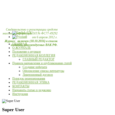
Свидетельство о регистрации средств
массовой информации ЭЛ № ФС77-49292
от 6 апреля 2012 г.
Журнал включен (18.10.2016) в список
ГЛАВНАЯ
изданий, рекомендуемых ВАК РФ.
О ЖУРНАЛЕ
Положение о журнале
РЕДАКЦИОННАЯ КОЛЛЕГИЯ
ГЛАВНЫЙ РЕДАКТОР
Правила направления и опубликования статей
Создание реферата
Оформление списка литературы
Лицензионный договор
Порядок рецензирования
РЕДАКЦИОННАЯ ЭТИКА
КОНТАКТЫ
Направить статью в редакцию
Инструкция
Super User