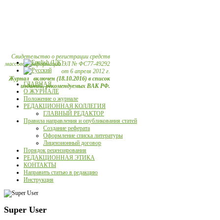
Свидетельство о регистрации средств
массовой информации ЭЛ № ФС77-49292
от 6 апреля 2012 г.
Журнал включен (18.10.2016) в список
ГЛАВНАЯ
изданий, рекомендуемых ВАК РФ.
О ЖУРНАЛЕ
Положение о журнале
РЕДАКЦИОННАЯ КОЛЛЕГИЯ
ГЛАВНЫЙ РЕДАКТОР
Правила направления и опубликования статей
Создание реферата
Оформление списка литературы
Лицензионный договор
Порядок рецензирования
РЕДАКЦИОННАЯ ЭТИКА
КОНТАКТЫ
Направить статью в редакцию
Инструкция
Super User